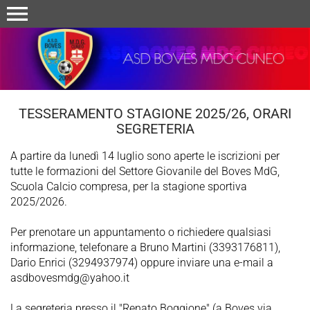
menu
TESSERAMENTO STAGIONE 2025/26, ORARI
SEGRETERIA
A partire da lunedì 14 luglio sono aperte le iscrizioni per
tutte le formazioni del Settore Giovanile del Boves MdG,
Scuola Calcio compresa, per la stagione sportiva
2025/2026.
Per prenotare un appuntamento o richiedere qualsiasi
informazione, telefonare a Bruno Martini (3393176811),
Dario Enrici (3294937974) oppure inviare una e-mail a
asdbovesmdg@yahoo.it
La segreteria presso il "Renato Boggione" (a Boves via