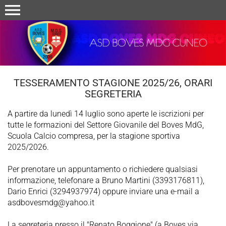
menu
TESSERAMENTO STAGIONE 2025/26, ORARI
SEGRETERIA
A partire da lunedì 14 luglio sono aperte le iscrizioni per
tutte le formazioni del Settore Giovanile del Boves MdG,
Scuola Calcio compresa, per la stagione sportiva
2025/2026.
Per prenotare un appuntamento o richiedere qualsiasi
informazione, telefonare a Bruno Martini (3393176811),
Dario Enrici (3294937974) oppure inviare una e-mail a
asdbovesmdg@yahoo.it
La segreteria presso il "Renato Boggione" (a Boves via